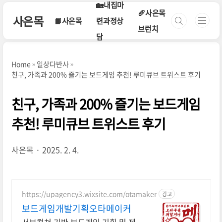
본문 바로가기
🏡내집마
🥖사은목
사은목
📙사은목
련과정상
브런치
담
Home
일상다반사
친구, 가족과 200% 즐기는 보드게임 추천! 루미큐브 트위스트 후기
친구, 가족과 200% 즐기는 보드게임
추천! 루미큐브 트위스트 후기
사은목
2025. 2. 4.
https://upagency3.wixsite.com/otamaker
광고
보드게임개발기획오타메이커