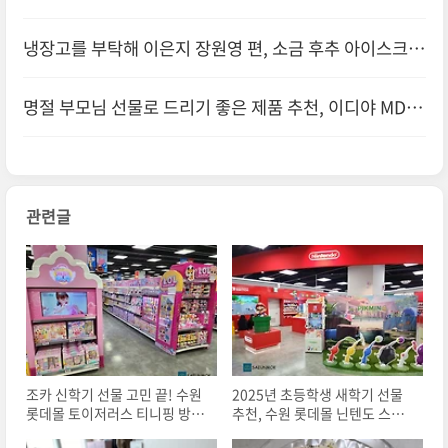
라
냉장고를 부탁해 이은지 장원영 편, 소금 후추 아이스크림
직접 만들어 먹어본 후기
명절 부모님 선물로 드리기 좋은 제품 추천, 이디야 MD 선
물 세트 내돈내산 후기
관련글
조카 신학기 선물 고민 끝! 수원
2025년 초등학생 새학기 선물
롯데몰 토이저러스 티니핑 방문
추천, 수원 롯데몰 닌텐도 스위
기
치 매장 방문 후기