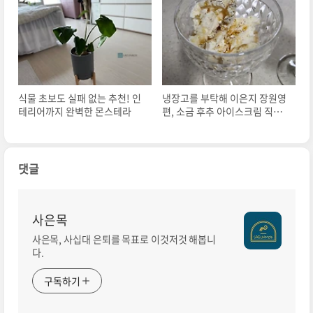
식물 초보도 실패 없는 추천! 인
냉장고를 부탁해 이은지 장원영
테리어까지 완벽한 몬스테라
편, 소금 후추 아이스크림 직접
만들어 먹어본 후기
댓글
사은목
사은목, 사십대 은퇴를 목표로 이것저것 해봅니
다.
구독하기