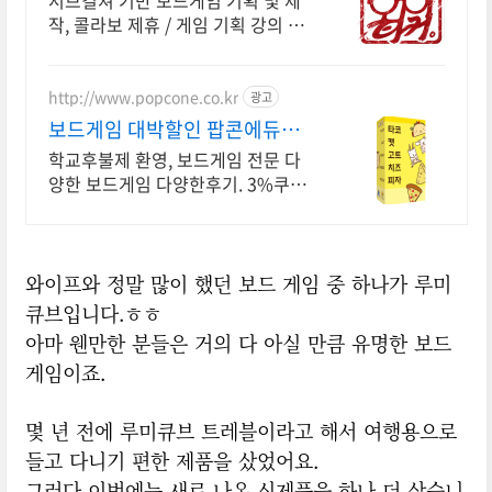
서브컬쳐 기반 보드게임 기획 및 제
작, 콜라보 제휴 / 게임 기획 강의 진
행
http://www.popcone.co.kr
광고
보드게임 대박할인 팝콘에듀
No.1 보드게임 플랫폼
학교후불제 환영, 보드게임 전문 다
양한 보드게임 다양한후기. 3%쿠폰
사은품증정 보드게임 & 카드슬리브
전문쇼핑몰
와이프와 정말 많이 했던 보드 게임 중 하나가 루미
큐브입니다.ㅎㅎ
아마 웬만한 분들은 거의 다 아실 만큼 유명한 보드
게임이죠.
몇 년 전에 루미큐브 트레블이라고 해서 여행용으로
들고 다니기 편한 제품을 샀었어요.
그러다
이번에는 새로 나온 신제품을 하나 더 샀습니