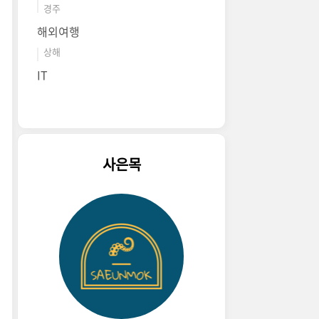
경주
해외여행
상해
IT
사은목