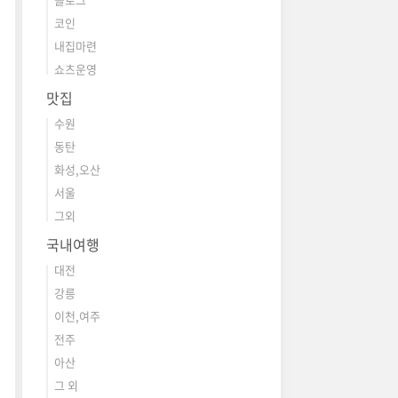
코인
내집마련
쇼츠운영
맛집
수원
동탄
화성,오산
서울
그외
국내여행
대전
강릉
이천,여주
전주
아산
그 외