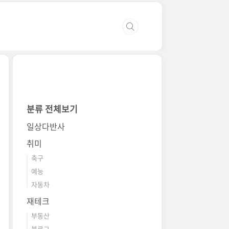
분류 전체보기
일상다반사
취미
축구
예능
자동차
재테크
부동산
블로그