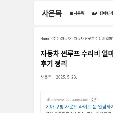
본문 바로가기
사은목
📙사은목
🏡내집마련
Home
취미/자동차
자동차 썬루프 수리비 얼마?
자동차 썬루프 수리비 얼마
후기 정리
사은목
2025. 5. 23.
http://www.coupang.com
광고
기아 쿠팡 사운드 라이트 문 열림까