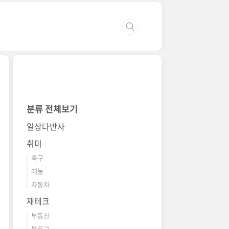
분류 전체보기
일상다반사
취미
축구
예능
자동차
재테크
부동산
블로그