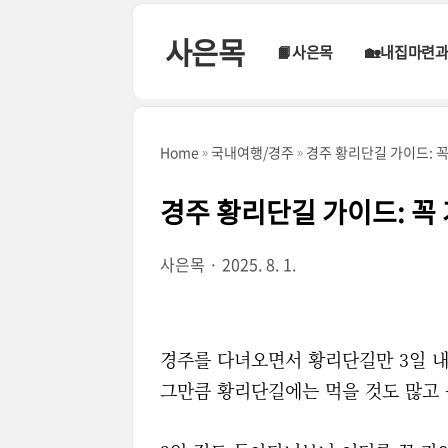
본문 바로가기
사은목
📙사은목
🏡내집마련
Home
국내여행/경주
경주 황리단길 가이드: 꼭
경주 황리단길 가이드: 꼭
사은목
2025. 8. 1.
경주를 다녀오면서 황리단길만 3일 내
그만큼 황리단길에는 먹을 것도 많고 