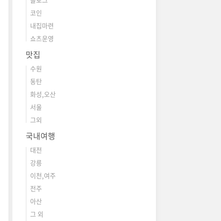
코인
내집마련
쇼츠운영
맛집
수원
동탄
화성,오산
서울
그외
국내여행
대전
강릉
이천,여주
전주
아산
그 외