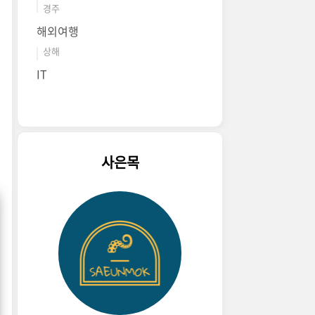
경주
해외여행
상해
IT
사은목