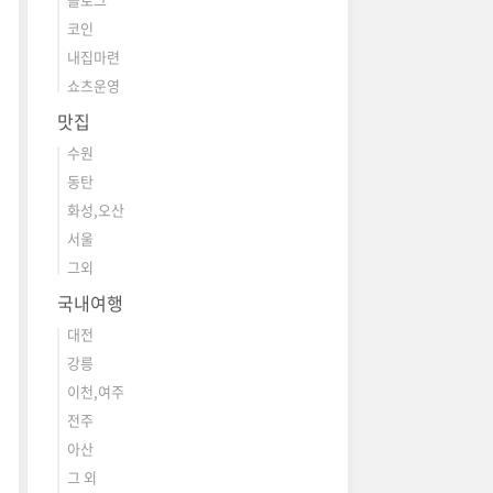
코인
내집마련
쇼츠운영
맛집
수원
동탄
화성,오산
서울
그외
국내여행
대전
강릉
이천,여주
전주
아산
그 외