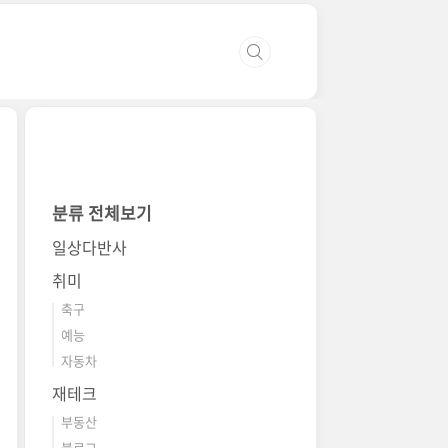
분류 전체보기
일상다반사
취미
축구
예능
자동차
재테크
부동산
블로그