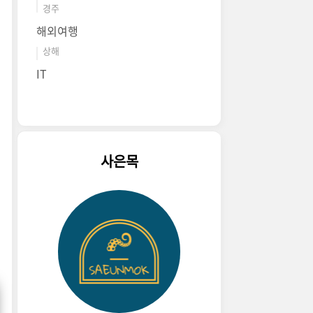
경주
해외여행
상해
IT
사은목