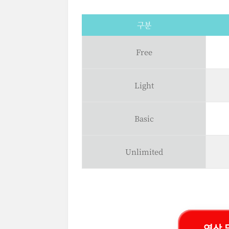
구분
Free
Light
Basic
Unlimited
영상 