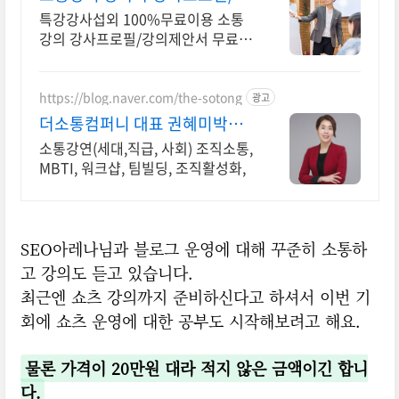
안서 무료발송
특강강사섭외 100%무료이용 소통
강의 강사프로필/강의제안서 무료발
송 강사섭외 무료이용 플랫폼
https://blog.naver.com/the-sotong
광고
더소통컴퍼니 대표 권혜미박사
2000이상출강,앵콜강연
소통강연(세대,직급, 사회) 조직소통,
MBTI, 워크샵, 팀빌딩, 조직활성화,
SEO아레나님과 블로그 운영에 대해 꾸준히 소통하
고 강의도 듣고 있습니다.
최근엔 쇼츠 강의까지 준비하신다고 하셔서 이번 기
회에 쇼츠 운영에 대한 공부도 시작해보려고 해요.
물론 가격이 20만원 대라 적지 않은 금액이긴 합니
다.