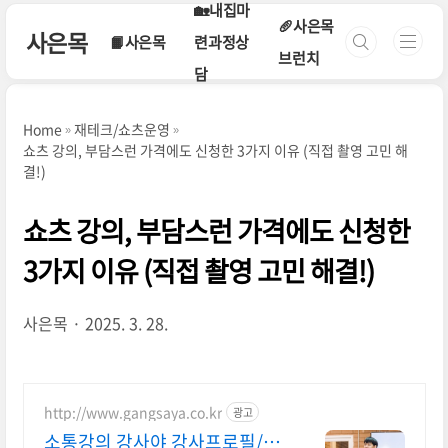
본문 바로가기
🏡내집마
🥖사은목
사은목
📙사은목
련과정상
브런치
담
Home
재테크/쇼츠운영
쇼츠 강의, 부담스런 가격에도 신청한 3가지 이유 (직접 촬영 고민 해
결!)
쇼츠 강의, 부담스런 가격에도 신청한
3가지 이유 (직접 촬영 고민 해결!)
사은목
2025. 3. 28.
http://www.gangsaya.co.kr
광고
소통강의 강사야 강사프로필/제