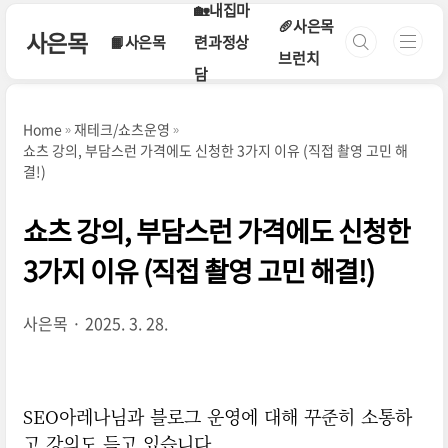
본문 바로가기
🏡내집마
🥖사은목
사은목
📙사은목
련과정상
브런치
담
Home
재테크/쇼츠운영
쇼츠 강의, 부담스런 가격에도 신청한 3가지 이유 (직접 촬영 고민 해
결!)
쇼츠 강의, 부담스런 가격에도 신청한
3가지 이유 (직접 촬영 고민 해결!)
사은목
2025. 3. 28.
SEO아레나님과 블로그 운영에 대해 꾸준히 소통하
고 강의도 듣고 있습니다.