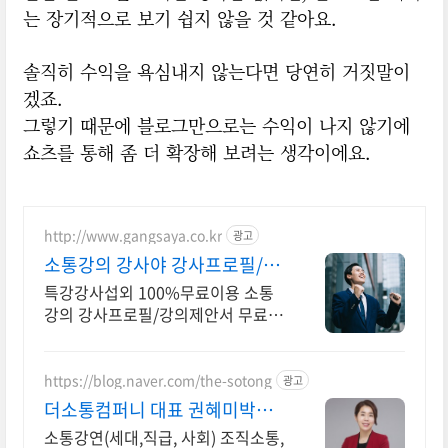
는 장기적으로 보기 쉽지 않을 것 같아요.
솔직히 수익을 욕심내지 않는다면 당연히 거짓말이
겠죠.
그렇기 때문에 블로그만으로는 수익이 나지 않기에
쇼츠를 통해 좀 더 확장해 보려는 생각이에요.
http://www.gangsaya.co.kr
광고
소통강의 강사야 강사프로필/제
안서 무료발송
특강강사섭외 100%무료이용 소통
강의 강사프로필/강의제안서 무료발
송 강사섭외 무료이용 플랫폼
https://blog.naver.com/the-sotong
광고
더소통컴퍼니 대표 권혜미박사
단체,기관,기업출강 및 섭외
소통강연(세대,직급, 사회) 조직소통,