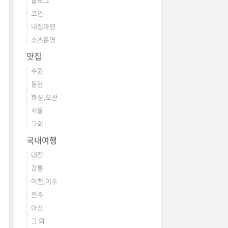
코인
내집마련
쇼츠운영
맛집
수원
동탄
화성,오산
서울
그외
국내여행
대전
강릉
이천,여주
전주
아산
그 외