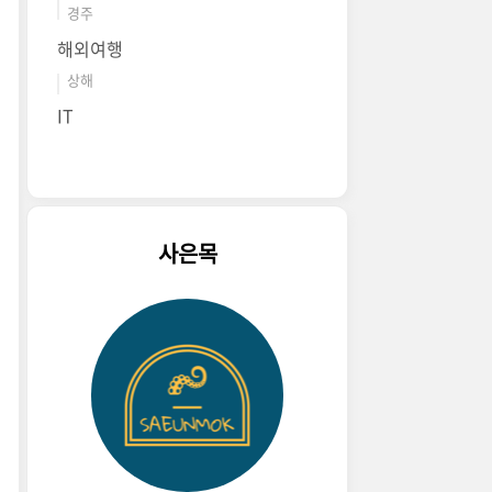
경주
해외여행
상해
IT
사은목