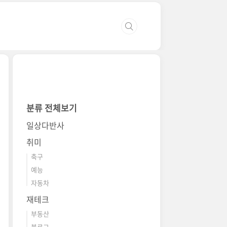
분류 전체보기
일상다반사
취미
축구
예능
자동차
재테크
부동산
블로그